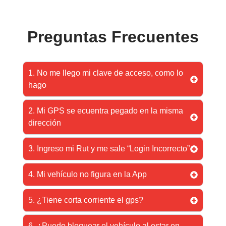
Preguntas Frecuentes
1. No me llego mi clave de acceso, como lo
hago
2. Mi GPS se ecuentra pegado en la misma
dirección
3. Ingreso mi Rut y me sale “Login Incorrecto”
4. Mi vehículo no figura en la App
5. ¿Tiene corta corriente el gps?
6. ¿Puedo bloquear el vehículo al estar en